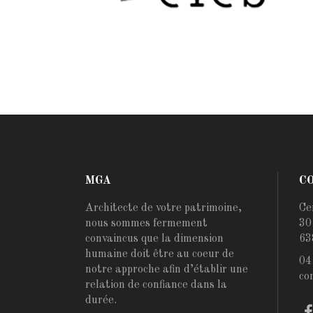
MGA
C
Architecte de votre patrimoine,
Ce
nous sommes fermement
30
convaincus que la dimension
63
humaine doit être au coeur de
04
notre approche afin d’établir une
co
relation de confiance dans la
durée.