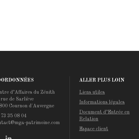
OORDONNÉES
ALLER PLUS LOIN
ntre d’Affaires du Zénith
Liens utiles
 rue de Sarliève
Informations légales
800 Cournon d'Auvergne
Document d’Entrée en
 73 35 08 04
Relation
ntact@mga-patrimoine.com
Espace client