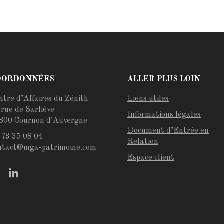
OORDONNÉES
ALLER PLUS LOIN
ntre d’Affaires du Zénith
Liens utiles
 rue de Sarliève
Informations légales
800 Cournon d'Auvergne
Document d’Entrée en
 73 35 08 04
Relation
ntact@mga-patrimoine.com
Espace client