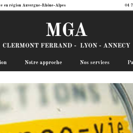
ce en région Auvergne-Rhône-Alpes
04 7
ion
Notre approche
Nos services
Pa