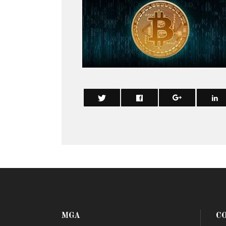
MGA
C